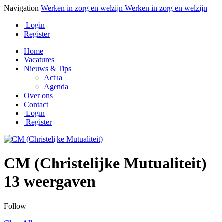
Navigation
Werken in zorg en welzijn
Werken in zorg en welzijn
Login
Register
Home
Vacatures
Nieuws & Tips
Actua
Agenda
Over ons
Contact
Login
Register
CM (Christelijke Mutualiteit)
13 weergaven
Follow