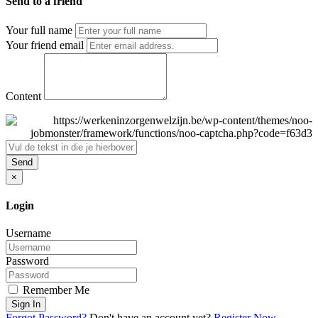
Send to a friend
Your full name
Your friend email
Content
Send
×
Login
Username
Password
Remember Me
Sign In
Forgot Password?
Don't have an account yet?
Register Now