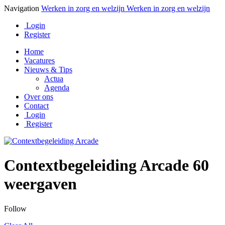
Navigation
Werken in zorg en welzijn
Werken in zorg en welzijn
Login
Register
Home
Vacatures
Nieuws & Tips
Actua
Agenda
Over ons
Contact
Login
Register
Contextbegeleiding Arcade
60
weergaven
Follow