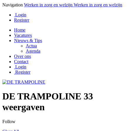
Navigation
Werken in zorg en welzijn
Werken in zorg en welzijn
Login
Register
Home
Vacatures
Nieuws & Tips
Actua
Agenda
Over ons
Contact
Login
Register
DE TRAMPOLINE
33
weergaven
Follow