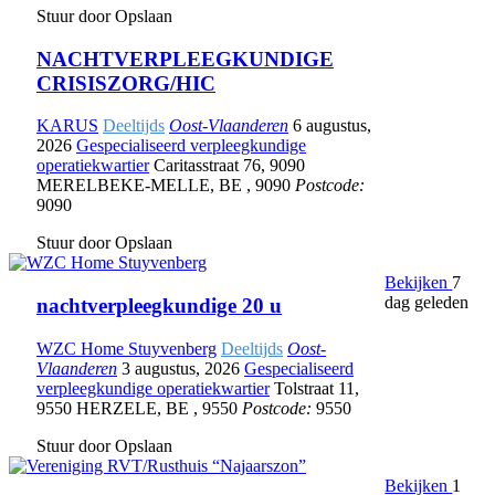
Stuur door
Opslaan
NACHTVERPLEEGKUNDIGE
CRISISZORG/HIC
KARUS
Deeltijds
Oost-Vlaanderen
6 augustus,
2026
Gespecialiseerd verpleegkundige
operatiekwartier
Caritasstraat 76
,
9090
MERELBEKE-MELLE
,
BE
,
9090
Postcode:
9090
Stuur door
Opslaan
Bekijken
7
dag geleden
nachtverpleegkundige 20 u
WZC Home Stuyvenberg
Deeltijds
Oost-
Vlaanderen
3 augustus, 2026
Gespecialiseerd
verpleegkundige operatiekwartier
Tolstraat 11
,
9550 HERZELE
,
BE
,
9550
Postcode:
9550
Stuur door
Opslaan
Bekijken
1