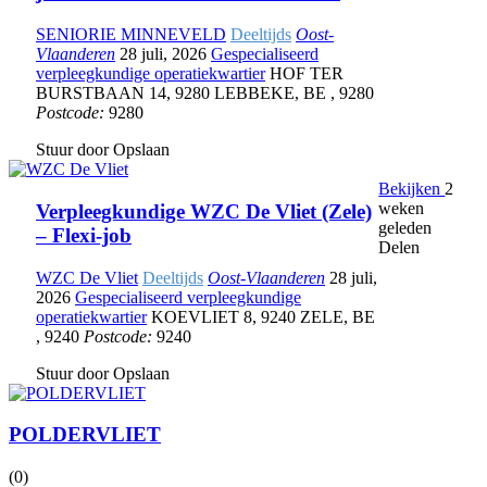
SENIORIE MINNEVELD
Deeltijds
Oost-
Vlaanderen
28 juli, 2026
Gespecialiseerd
verpleegkundige operatiekwartier
HOF TER
BURSTBAAN 14
,
9280 LEBBEKE
,
BE
,
9280
Postcode:
9280
Stuur door
Opslaan
Bekijken
2
weken
Verpleegkundige WZC De Vliet (Zele)
geleden
– Flexi-job
Delen
WZC De Vliet
Deeltijds
Oost-Vlaanderen
28 juli,
2026
Gespecialiseerd verpleegkundige
operatiekwartier
KOEVLIET 8
,
9240 ZELE
,
BE
,
9240
Postcode:
9240
Stuur door
Opslaan
POLDERVLIET
(0)