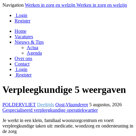
Navigation
Werken in zorg en welzijn
Werken in zorg en welzijn
Login
Register
Home
Vacatures
Nieuws & Tips
Actua
Agenda
Over ons
Contact
Login
Register
Verpleegkundige
5 weergaven
POLDERVLIET
Deeltijds
Oost-Vlaanderen
5 augustus, 2026
Gespecialiseerd verpleegkundige operatiekwartier
Je werkt in een klein, familiaal woonzorgcentrum en voert
verpleegkundige taken uit: medicatie, wondzorg en ondersteuning in
de zorg