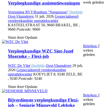
week geleden
Verpleegkundige assistentiewoningen
Vereniging RVT/Rusthuis "Najaarszon"
Deeltijds
Oost-Vlaanderen
31 juli, 2026
Gespecialiseerd
verpleegkundige operatiekwartier
KASTEELSTRAAT 50
,
9660 BRAKEL
,
BE
,
9660
Postcode:
9660
Stuur door
Opslaan
Bekijken
2
weken
Verpleegkundige WZC Sint-Jozef
geleden
Moerzeke – Flexi-job
WZC De Vliet
Deeltijds
Oost-Vlaanderen
29 juli,
2026
Gespecialiseerd verpleegkundige
operatiekwartier
KOEVLIET 8
,
9240 ZELE
,
BE
,
9240
Postcode:
9240
Stuur door
Opslaan
Bekijken
2
weken
Bijverdienste verpleegkundige Flexi-
geleden
job – Seniorie Minneveld Lebbeke