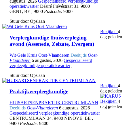
augustus, 2026
Gespecialiseerd verpleegkundige
operatiekwartier
Désiré Fiévéstraat 31
,
9000
GENT
,
BE
,
9000
Postcode:
9000
Stuur door
Opslaan
Bekijken
4
dag geleden
Verpleegkundige thuisverpleging
avond (Assenede, Zelzate, Evergem)
Wit-Gele Kruis Oost-Vlaanderen
Deeltijds
Oost-
Vlaanderen
6 augustus, 2026
Gespecialiseerd
verpleegkundige operatiekwartier
,
Stuur door
Opslaan
Bekijken
4
dag geleden
Praktijkverpleegkundige
Bekijken
4
HUISARTSENPRAKTIJK CENTRUMLAAN
dag geleden
Deeltijds
Oost-Vlaanderen
6 augustus, 2026
Gespecialiseerd verpleegkundige operatiekwartier
CENTRUMLAAN 34
,
9400 NINOVE
,
BE
,
9400
Postcode:
9400