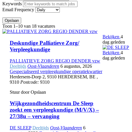
Keywords
Email Frequency
Opslaan
Toon 1–10 van 18 vacatures
Bekijken
4
dag geleden
Deskundige Palliatieve Zorg/
Verpleegkundige
Bekijken
4
dag geleden
PALLIATIEVE ZORG REGIO DENDER vzw
Deeltijds
Oost-Vlaanderen
6 augustus, 2026
Gespecialiseerd verpleegkundige operatiekwartier
Herdersem-Dorp 2
,
9310 HERDERSEM
,
BE
,
9310
Postcode:
9310
Stuur door
Opslaan
Wijkgezondheidscentrum De Sleep
zoekt een verpleegkundige (M/V/X) –
27/38u – vervanging
DE SLEEP
Deeltijds
Oost-Vlaanderen
6