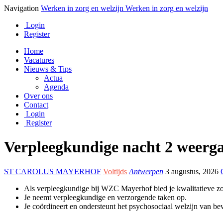
Navigation
Werken in zorg en welzijn
Werken in zorg en welzijn
Login
Register
Home
Vacatures
Nieuws & Tips
Actua
Agenda
Over ons
Contact
Login
Register
Verpleegkundige nacht
2 weerg
ST CAROLUS MAYERHOF
Voltijds
Antwerpen
3 augustus, 2026
Als verpleegkundige bij WZC Mayerhof bied je
kwalitatieve z
Je neemt
verpleegkundige en verzorgende taken
op.
Je
coördineert en ondersteunt het psychosociaal welzijn
van bew