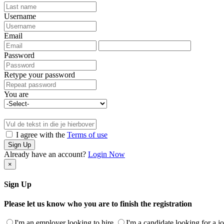
Username
Email
Password
Retype your password
You are
I agree with the
Terms of use
Sign Up
Already have an account?
Login Now
×
Sign Up
Please let us know who you are to finish the registration
I'm an employer looking to hire
I'm a candidate looking for a j