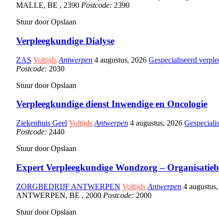
MALLE
,
BE
,
2390
Postcode:
2390
Stuur door
Opslaan
Verpleegkundige Dialyse
ZAS
Voltijds
Antwerpen
4 augustus, 2026
Gespecialiseerd verple
Postcode:
2030
Stuur door
Opslaan
Verpleegkundige dienst Inwendige en Oncologie
Ziekenhuis Geel
Voltijds
Antwerpen
4 augustus, 2026
Gespeciali
Postcode:
2440
Stuur door
Opslaan
Expert Verpleegkundige Wondzorg – Organisatieb
ZORGBEDRIJF ANTWERPEN
Voltijds
Antwerpen
4 augustus
ANTWERPEN
,
BE
,
2000
Postcode:
2000
Stuur door
Opslaan