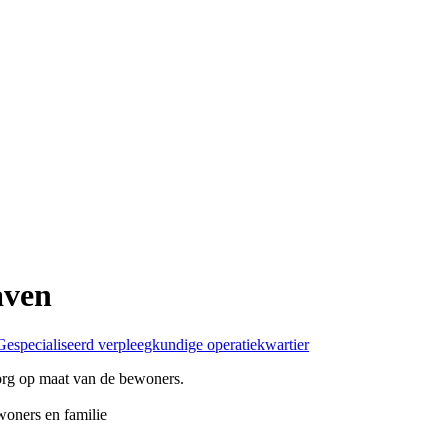
aven
Gespecialiseerd verpleegkundige operatiekwartier
org op maat
van de bewoners.
oners en familie