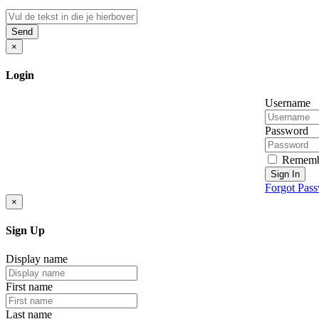
Send
×
Login
Username
Password
Rememb
Sign In
Forgot Pas
×
Sign Up
Display name
First name
Last name