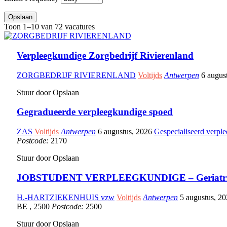
Opslaan
Toon 1–10 van 72 vacatures
Verpleegkundige Zorgbedrijf Rivierenland
ZORGBEDRIJF RIVIERENLAND
Voltijds
Antwerpen
6 augus
Stuur door
Opslaan
Gegradueerde verpleegkundige spoed
ZAS
Voltijds
Antwerpen
6 augustus, 2026
Gespecialiseerd verple
Postcode:
2170
Stuur door
Opslaan
JOBSTUDENT VERPLEEGKUNDIGE – Geriatrie 
H.-HARTZIEKENHUIS vzw
Voltijds
Antwerpen
5 augustus, 2
BE
,
2500
Postcode:
2500
Stuur door
Opslaan