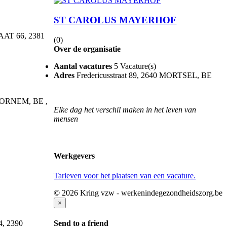
ST CAROLUS MAYERHOF
AT 66
,
2381
(0)
Over de organisatie
Aantal vacatures
5 Vacature(s)
Adres
Fredericusstraat 89, 2640 MORTSEL, BE
BORNEM
,
BE
,
Elke dag het verschil maken in het leven van
mensen
Werkgevers
Tarieven voor het plaatsen van een vacature.
© 2026 Kring vzw - werkenindegezondheidszorg.be
×
4
,
2390
Send to a friend