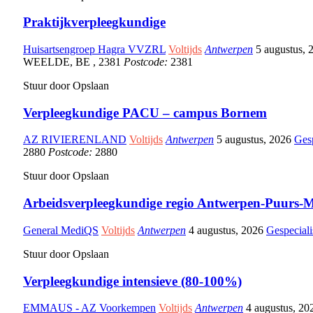
Praktijkverpleegkundige
Huisartsengroep Hagra VVZRL
Voltijds
Antwerpen
5 augustus,
WEELDE
,
BE
,
2381
Postcode:
2381
Stuur door
Opslaan
Verpleegkundige PACU – campus Bornem
AZ RIVIERENLAND
Voltijds
Antwerpen
5 augustus, 2026
Gesp
2880
Postcode:
2880
Stuur door
Opslaan
Arbeidsverpleegkundige regio Antwerpen-Puurs-M
General MediQS
Voltijds
Antwerpen
4 augustus, 2026
Gespeciali
Stuur door
Opslaan
Verpleegkundige intensieve (80-100%)
EMMAUS - AZ Voorkempen
Voltijds
Antwerpen
4 augustus, 2