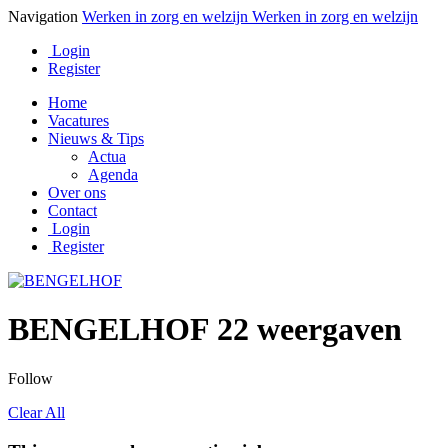
Navigation
Werken in zorg en welzijn
Werken in zorg en welzijn
Login
Register
Home
Vacatures
Nieuws & Tips
Actua
Agenda
Over ons
Contact
Login
Register
BENGELHOF
22 weergaven
Follow
Clear All