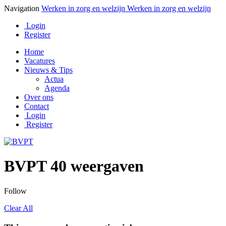
Navigation
Werken in zorg en welzijn
Werken in zorg en welzijn
Login
Register
Home
Vacatures
Nieuws & Tips
Actua
Agenda
Over ons
Contact
Login
Register
BVPT
40 weergaven
Follow
Clear All