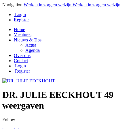
Navigation
Werken in zorg en welzijn
Werken in zorg en welzijn
Login
Register
Home
Vacatures
Nieuws & Tips
Actua
Agenda
Over ons
Contact
Login
Register
DR. JULIE EECKHOUT
49
weergaven
Follow