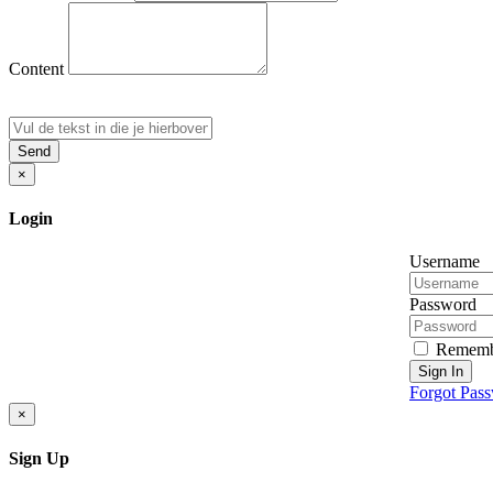
Content
Send
×
Login
Username
Password
Rememb
Sign In
Forgot Pas
×
Sign Up