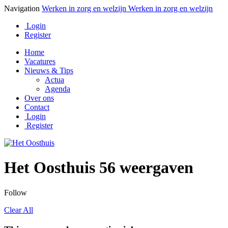
Navigation
Werken in zorg en welzijn
Werken in zorg en welzijn
Login
Register
Home
Vacatures
Nieuws & Tips
Actua
Agenda
Over ons
Contact
Login
Register
Het Oosthuis
56 weergaven
Follow
Clear All