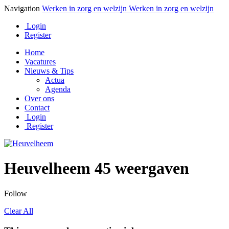
Navigation
Werken in zorg en welzijn
Werken in zorg en welzijn
Login
Register
Home
Vacatures
Nieuws & Tips
Actua
Agenda
Over ons
Contact
Login
Register
Heuvelheem
45 weergaven
Follow
Clear All