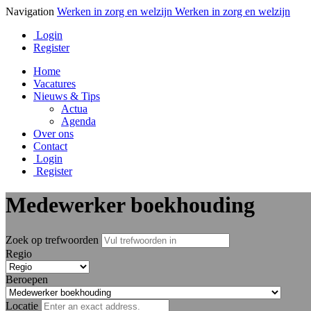
Navigation
Werken in zorg en welzijn
Werken in zorg en welzijn
Login
Register
Home
Vacatures
Nieuws & Tips
Actua
Agenda
Over ons
Contact
Login
Register
Medewerker boekhouding
Zoek op trefwoorden
Regio
Beroepen
Locatie