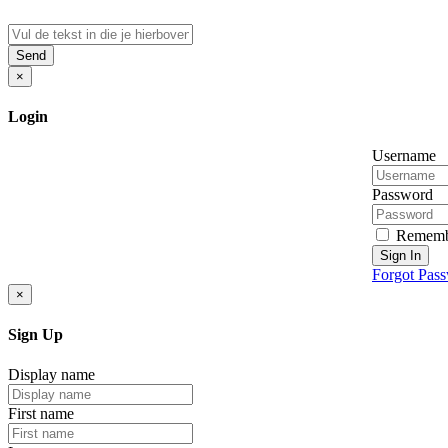
Send
×
Login
Username
Password
Rememb
Sign In
Forgot Pas
×
Sign Up
Display name
First name