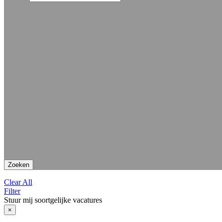
Zoeken
Clear All
Filter
Stuur mij soortgelijke vacatures
×