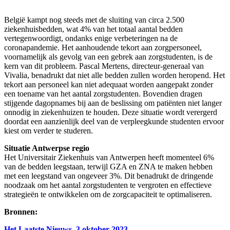
België kampt nog steeds met de sluiting van circa 2.500
ziekenhuisbedden, wat 4% van het totaal aantal bedden
vertegenwoordigt, ondanks enige verbeteringen na de
coronapandemie. Het aanhoudende tekort aan zorgpersoneel,
voornamelijk als gevolg van een gebrek aan zorgstudenten, is de
kern van dit probleem. Pascal Mertens, directeur-generaal van
Vivalia, benadrukt dat niet alle bedden zullen worden heropend. Het
tekort aan personeel kan niet adequaat worden aangepakt zonder
een toename van het aantal zorgstudenten. Bovendien dragen
stijgende dagopnames bij aan de beslissing om patiënten niet langer
onnodig in ziekenhuizen te houden. Deze situatie wordt verergerd
doordat een aanzienlijk deel van de verpleegkunde studenten ervoor
kiest om verder te studeren.
Situatie Antwerpse regio
Het Universitair Ziekenhuis van Antwerpen heeft momenteel 6%
van de bedden leegstaan, terwijl GZA en ZNA te maken hebben
met een leegstand van ongeveer 3%. Dit benadrukt de dringende
noodzaak om het aantal zorgstudenten te vergroten en effectieve
strategieën te ontwikkelen om de zorgcapaciteit te optimaliseren.
Bronnen:
Het Laatste Nieuws, 3 oktober 2023