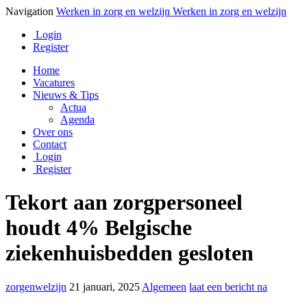
Navigation
Werken in zorg en welzijn
Werken in zorg en welzijn
Login
Register
Home
Vacatures
Nieuws & Tips
Actua
Agenda
Over ons
Contact
Login
Register
Tekort aan zorgpersoneel
houdt 4% Belgische
ziekenhuisbedden gesloten
zorgenwelzijn
21 januari, 2025
Algemeen
laat een bericht na